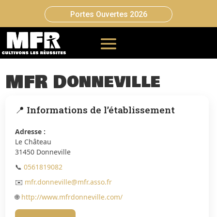
Portes Ouvertes 2026
MFR Donneville
📍 Informations de l’établissement
Adresse :
Le Château
31450 Donneville
📞
0561819082
✉️
mfr.donneville@mfr.asso.fr
🌐
http://www.mfrdonneville.com/