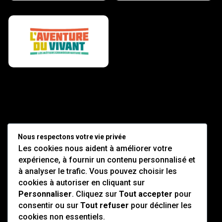
Fédération Régionale des
Nous respectons votre vie privée
MFR d’Occitanie
Les cookies nous aident à améliorer votre
expérience, à fournir un contenu personnalisé et
14 -16 place du Lavoir,
à analyser le trafic. Vous pouvez choisir les
81600 Brens
cookies à autoriser en cliquant sur
Personnaliser
. Cliquez sur
Tout accepter
pour
RENSEIGNEMENTS :
consentir ou sur
Tout refuser
pour décliner les
05 63 57 55 09
cookies non essentiels.